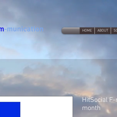
om
-munication
HOME
ABOUT
S
HitSocial F
month