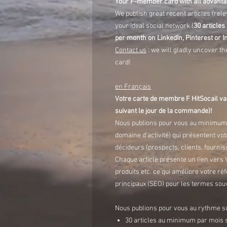
Your F-member card with all advantag
We publish great recent articles (rele
your ideal social network (
30 articles
per month on LinkedIn, Pinterest or 
Contact us
: we will gladly uncover th
card!
en Français
Votre carte de membre F HitSocail val
suivant le jour de la commande)!
Nous publions pour vous au minimum
domaine d'activité) qui présentent vot
décideurs (prospects, clients, fourni
Chaque article présente un lien vers 
produits etc. ce qui améliore votre 
principaux (SEO) pour les termes souv
Nous publions pour vous au rythme s
30 articles au minimum par mois 