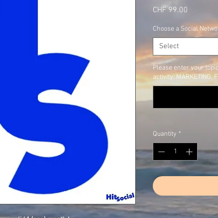
Price
CHF 99.00
Choose a Social Netwo
Select
Please enter your topic
activity: MARKETING, FI
Quantity
*