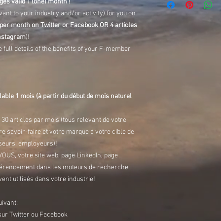
es valid 1 (one) month !
vant to your industry and/or activity) for you on
 per month on Twitter or Facebook OR 4 articles
Instagram
)!
e full details of the benefits of your F-member
able 1 mois (à partir du début de mois naturel
 3
0 articles par mois (tous relevant de votre
re savoir-faire et votre marque à votre cible de
sseurs, employeurs)!
VOUS, votre site web, page LinkedIn, page
référencement dans les moteurs de recherche
ent utilisés dans votre industrie!
uivant:
sur Twitter ou Facebook