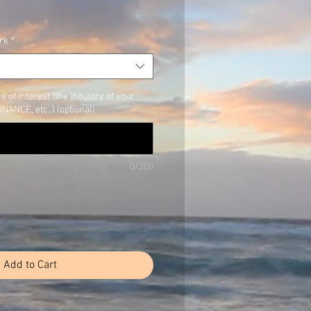
rk
*
s of interest (the industry of your
NANCE, etc..) (optional)
0/200
Add to Cart