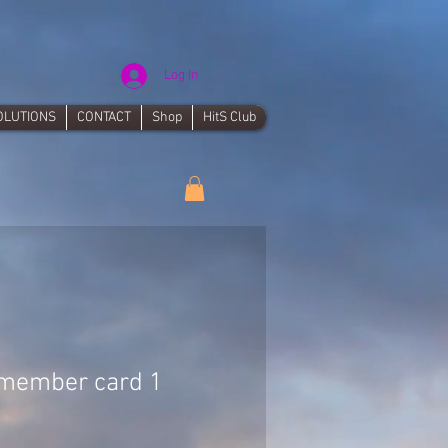
Log In
OLUTIONS
CONTACT
Shop
HitS Club
-member card 1