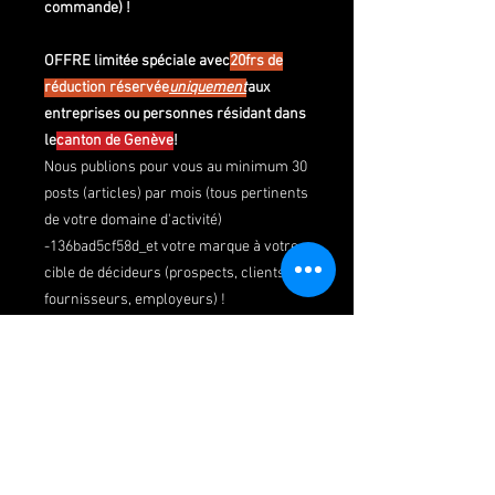
commande) !
OFFRE limitée spéciale avec
20frs de
réduction réservée
uniquement
aux
entreprises ou personnes résidant dans
le
canton de Genève
!
Nous publions pour vous au minimum 3
0
posts (articles) par mois (tous pertinents
de votre domaine d'activité)
-136bad5cf58d_et votre marque à votre
cible de décideurs (prospects, clients,
fournisseurs, employeurs) !
Chaque article moteurs présente un lien
vers VOUS (votre site web, page
LinkedIn, page produits etc.) ce qui
améliore votre référencement dans les
de recherche principaux (SEO) pour les
termes souvent utilisés dans votre
industrie !