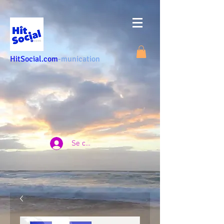
HitSocial.com
-munication
Se connecter