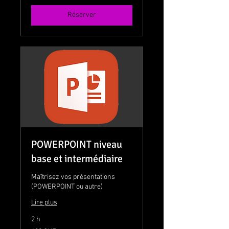
Réserver
POWERPOINT niveau
base et intermédiaire
Maîtrisez vos présentations
(POWERPOINT ou autre)
Lire plus
2 h
120