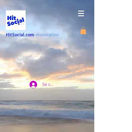
HitSocial.com
-munication
Se connecter